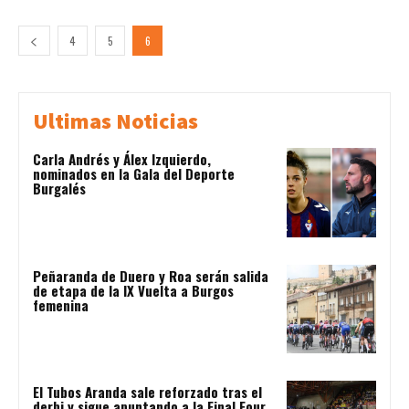
4
5
6
Ultimas Noticias
Carla Andrés y Álex Izquierdo,
nominados en la Gala del Deporte
Burgalés
Peñaranda de Duero y Roa serán salida
de etapa de la IX Vuelta a Burgos
femenina
El Tubos Aranda sale reforzado tras el
derbi y sigue apuntando a la Final Four